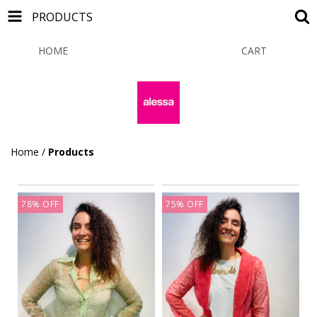
PRODUCTS
HOME
PRODUCTS
CART
0
Home
/
Products
78
%
OFF
75
%
OFF