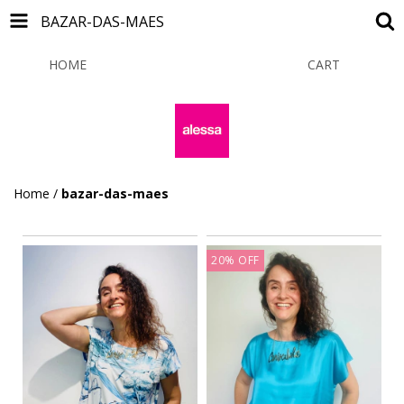
BAZAR-DAS-MAES
HOME
PRODUCTS
CART
0
Home
/
bazar-das-maes
20
%
OFF