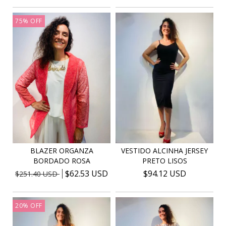
75
%
OFF
BLAZER ORGANZA
VESTIDO ALCINHA JERSEY
BORDADO ROSA
PRETO LISOS
$62.53 USD
$94.12 USD
$251.40 USD
20
%
OFF