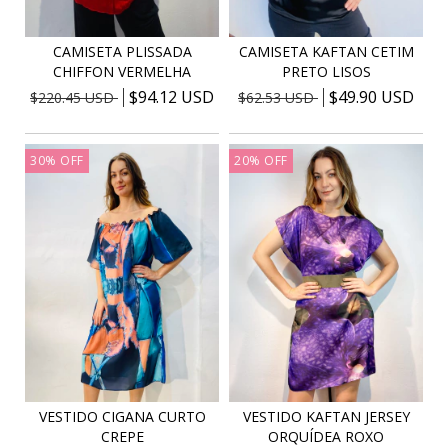
CAMISETA PLISSADA
CAMISETA KAFTAN CETIM
CHIFFON VERMELHA
PRETO LISOS
$94.12 USD
$49.90 USD
$220.45 USD
$62.53 USD
30
%
OFF
20
%
OFF
VESTIDO KAFTAN JERSEY
VESTIDO CIGANA CURTO
ORQUÍDEA ROXO
CREPE