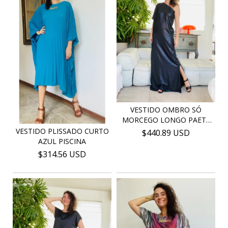
VESTIDO OMBRO SÓ
MORCEGO LONGO PAETÊ
PRE...
VESTIDO PLISSADO CURTO
$440.89 USD
AZUL PISCINA
$314.56 USD