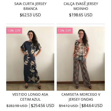
SAIA CURTA JERSEY
CALÇA EVASÊ JERSEY
BRANCA
MOINHO
$62.53 USD
$198.65 USD
10
%
OFF
10
%
OFF
VESTIDO LONGO ASA
CAMISETA MORCEGO V
CETIM AZUL
JERSEY ONDAS
$254.56 USD
$84.64 USD
$282.98 USD
$94.12 USD