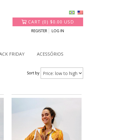
CART
(
0
)
$0.00 USD
REGISTER
LOG IN
ACK FRIDAY
ACESSÓRIOS
Sort by