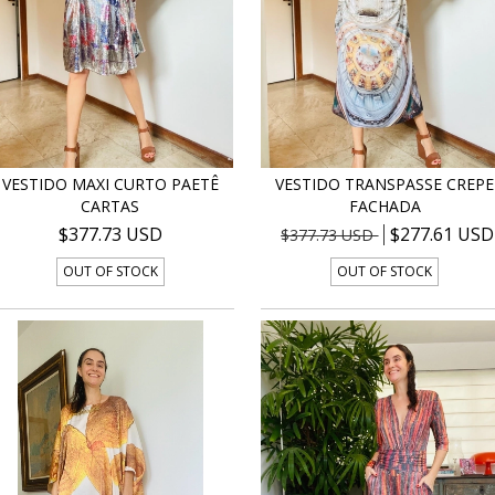
VESTIDO MAXI CURTO PAETÊ
VESTIDO TRANSPASSE CREPE
CARTAS
FACHADA
$377.73 USD
$277.61 USD
$377.73 USD
OUT OF STOCK
OUT OF STOCK