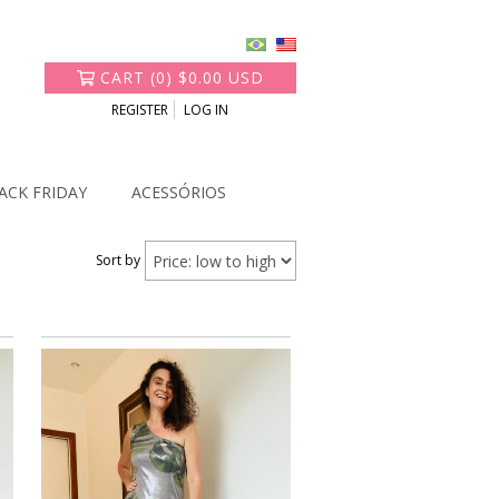
CART
(
0
)
$0.00 USD
REGISTER
LOG IN
ACK FRIDAY
ACESSÓRIOS
Sort by