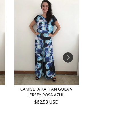
M
CAMISETA KAFTAN GOLA V
SAIA LONGA RET
JERSEY ROSA AZUL
ANTÚRIO R
$62.53 USD
$188.23 