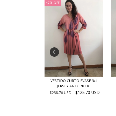
47
%
OFF
A RETA JERSEY
VESTIDO CURTO EVASÊ 3/4
RMORIZADO
JERSEY ANTÚRIO R...
$157.28 USD
$125.70 USD
USD
$238.76 USD