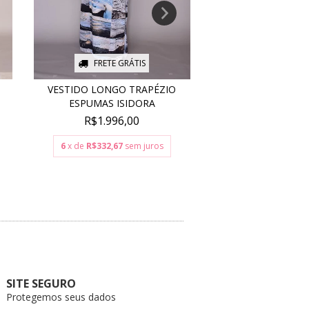
FRETE GRÁTIS
FRETE GR
VESTIDO LONGO TRAPÉZIO
VESTIDO KAFTAN C
ESPUMAS ISIDORA
R$
R$598,00
R$1.996,00
6
x de
R$58,17
se
6
x de
R$332,67
sem juros
SITE SEGURO
Protegemos seus dados