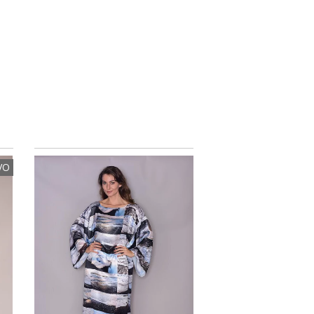
VO
42
%
OFF