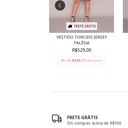
FRETE GRÁTIS
FRETE GRÁTIS
 RAGLAN BABADOS
VESTIDO TORCIDO JERSEY
RIO BRANCO
FALÉSIA
$1.796,00
R$529,00
$299,33
sem juros
6
x de
R$88,17
sem juros
FRETE GRÁTIS
Em compras acima de R$500