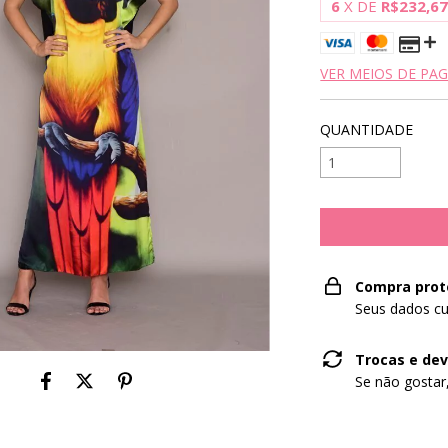
6
X DE
R$232,6
VER MEIOS DE P
QUANTIDADE
Compra prot
Seus dados cu
Trocas e de
Se não gostar