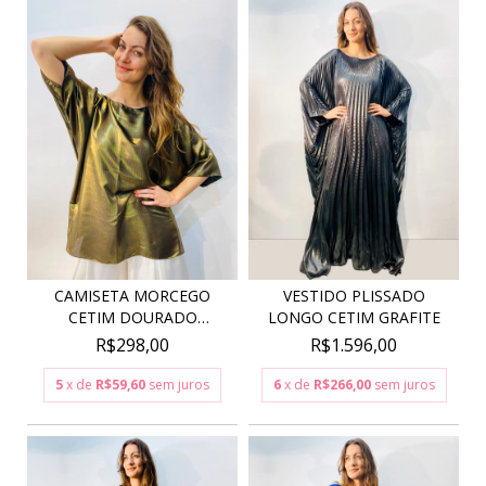
VESTIDO PLISSADO
CAMISETA MORCEGO
LONGO CETIM GRAFITE
CETIM DOURADO
METALIZAD...
R$1.596,00
R$298,00
6
x de
R$266,00
sem juros
5
x de
R$59,60
sem juros