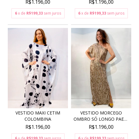
R$1.196,00
R$1.196,00
6
x de
R$199,33
sem juros
6
x de
R$199,33
sem juros
VESTIDO MAXI CETIM
VESTIDO MORCEGO
COLOMBINA
OMBRO SÓ LONGO PAETÊ
DOU...
R$1.196,00
R$1.196,00
6
x de
R$199,33
sem juros
6
x de
R$199,33
sem juros