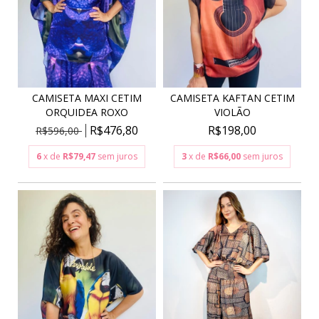
CAMISETA MAXI CETIM
CAMISETA KAFTAN CETIM
ORQUIDEA ROXO
VIOLÃO
R$476,80
R$198,00
R$596,00
6
x de
R$79,47
sem juros
3
x de
R$66,00
sem juros