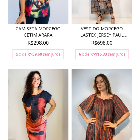
VESTIDO MORCEGO
CAMISETA MORCEGO
LASTEX JERSEY PAUL
CETIM ARARA
KLEE...
R$698,00
R$298,00
6
x de
R$116,33
sem juros
5
x de
R$59,60
sem juros