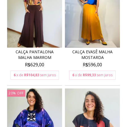
CALÇA PANTALONA
CALÇA EVASÊ MALHA
MALHA MARROM
MOSTARDA
R$629,00
R$596,00
6
x de
R$104,83
sem juros
6
x de
R$99,33
sem juros
20
%
OFF