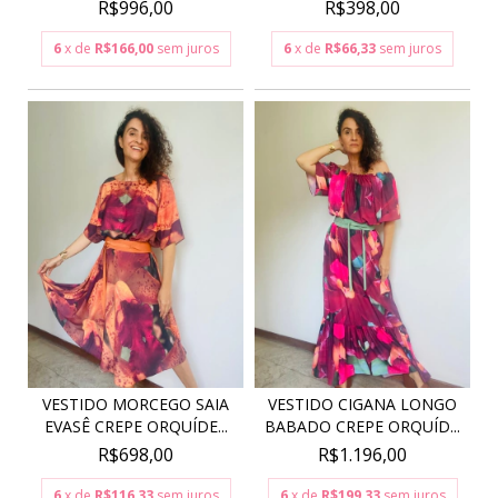
ORQUIDEA V...
R$996,00
R$398,00
6
x de
R$166,00
sem juros
6
x de
R$66,33
sem juros
VESTIDO MORCEGO SAIA
VESTIDO CIGANA LONGO
EVASÊ CREPE ORQUÍDE...
BABADO CREPE ORQUÍD...
R$698,00
R$1.196,00
6
x de
R$116,33
sem juros
6
x de
R$199,33
sem juros