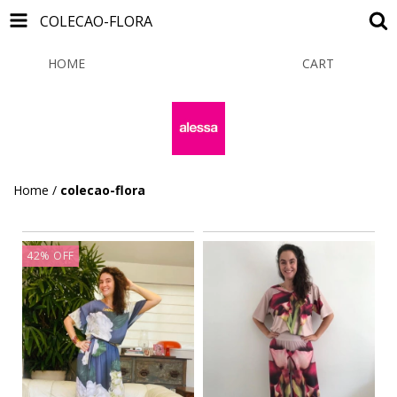
COLECAO-FLORA
HOME
PRODUCTS
CART
0
Home
/
colecao-flora
42
%
OFF